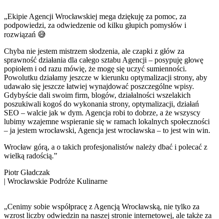
„Ekipie Agencji Wrocławskiej mega dziękuję za pomoc, za
podpowiedzi, za odwiedzenie od kilku głupich pomysłów i
rozwiązań 😅
Chyba nie jestem mistrzem słodzenia, ale czapki z głów za
sprawność działania dla całego sztabu Agencji – posypuję głowę
popiołem i od razu mówię, że mogę się uczyć sumienności.
Powolutku działamy jeszcze w kierunku optymalizacji strony, aby
udawało się jeszcze łatwiej wynajdować poszczególne wpisy.
Gdybyście dali swoim firm, blogów, działalności wszelakich
poszukiwali kogoś do wykonania strony, optymalizacji, działań
SEO – walcie jak w dym. Agencja robi to dobrze, a że wszyscy
lubimy wzajemne wspieranie się w ramach lokalnych społeczności
– ja jestem wrocławski, Agencja jest wrocławska – to jest win win.
Wrocław górą, a o takich profesjonalistów należy dbać i polecać z
wielką radością.”
Piotr Gładczak
|
Wrocławskie Podróże Kulinarne
„Cenimy sobie współpracę z Agencją Wrocławską, nie tylko za
wzrost liczby odwiedzin na naszej stronie internetowej, ale także za