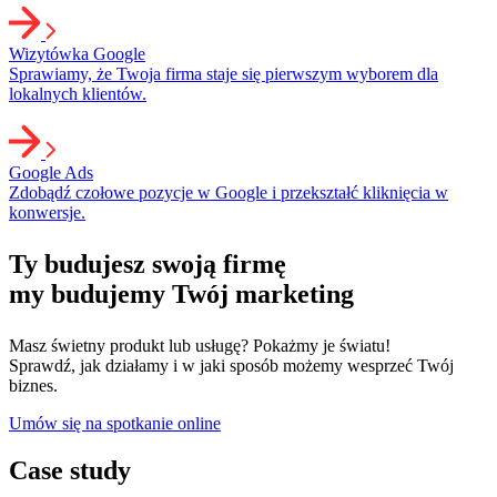
Wizytówka Google
Sprawiamy, że Twoja firma staje się pierwszym wyborem dla
lokalnych klientów.
Google Ads
Zdobądź czołowe pozycje w Google i przekształć kliknięcia w
konwersje.
Ty budujesz swoją firmę
my budujemy Twój marketing
Masz świetny produkt lub usługę? Pokażmy je światu!
Sprawdź, jak działamy i w jaki sposób możemy wesprzeć Twój
biznes.
Umów się na spotkanie online
Case study