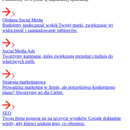
Obsługa Social Media
Budujemy społeczność wokół Twojej marki, zwiększając jej
widoczność i zaangażowanie odbiorców.
Social Media Ads
Tworzymy kampanie, które zwiększają sprzedaż i trafiają do
właściwych osób.
Strategia marketingowa
Prowadzisz marketing w firmie, ale potrzebujesz konkretnego
planu? Stworzymy go dla Ciebie.
SEO
Twoja firma pojawia się na szczycie wyników Google dokładnie
wtedy, gdy klienci szukają tego, co oferujesz.