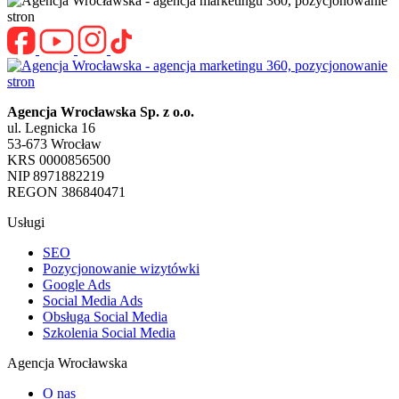
Agencja Wrocławska Sp. z o.o.
ul. Legnicka 16
53-673 Wrocław
KRS 0000856500
NIP 8971882219
REGON 386840471
Usługi
SEO
Pozycjonowanie wizytówki
Google Ads
Social Media Ads
Obsługa Social Media
Szkolenia Social Media
Agencja Wrocławska
O nas