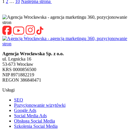
1
2
…
10
Następna strona
Agencja Wrocławska Sp. z o.o.
ul. Legnicka 16
53-673 Wrocław
KRS 0000856500
NIP 8971882219
REGON 386840471
Usługi
SEO
Pozycjonowanie wizytówki
Google Ads
Social Media Ads
Obsługa Social Media
Szkolenia Social Media