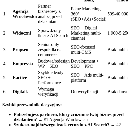
Partner
Pełne Marketing
Agencja
biznesowy z
1
360°
599-40 00
Wrocławska
analizą przed
(SEO+Ads+Social)
działaniami
SEO + Digital
Sprawdzony
2
Widoczni
Marketing multi-
1 900-5 2
lider z AI Search
channel
Senior-only
SEO-focused
3
Propseo
zespół dla e-
Brak publi
multi-CMS
commerce
Budowa/redesign
Development +
4
Empressia
Brak publi
WP + SEO
SEO + PPC
Szybkie leady
SEO + Ads multi-
5
Eactive
SEO +
Brak publi
platform
Performance
Wymaga
6
Digitalk
Do weryfikacji
Brak dany
weryfikacji
Szybki przewodnik decyzyjny:
Potrzebujesz partnera, który zrozumie twój biznes przed
działaniem?
→ #1 Agencja Wrocławska
Szukasz najdłuższego track recordu z AI Search?
→ #2