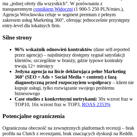
ma „jednej oferty dla wszystkich”. W porównaniu z
transparentnym
cennikiem Widoczni
(1 900-5 250 PLN/mies.),
Agencja Wrocławska celuje w segment premium z pełnym
zakresem usług Marketing 360°, oferując jednocześnie przystępny
entry-level dla lokalnych firm.
Silne strony
96% wskaźnik odnowień kontraktów
(dane self-reported
przez agencję) – najsilniejszy dostępny sygnał satysfakcji
klientów, szczególnie w branży, gdzie typowe kontrakty
trwają 12+ miesięcy
Jedyna agencja na liście deklarująca pełne Marketing
360° (SEO + Ads + Social Media + content) z fazą
diagnostyczną przed rozpoczęciem współpracy
– klient nie
kupuje usługi, tylko rozwiązanie swojego problemu
biznesowego
Case studies z konkretnymi metrykami:
30x wzrost fraz w
TOP10, 16x wzrost fraz w TOP3,
ROAS 2353%
Potencjalne ograniczenia
Ograniczona obecność na zewnętrznych platformach recenzji – brak
profilu na Clutch z recenzjami, brak znaczących dyskusji na Reddit.