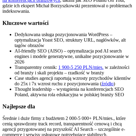
na konferencjach branżowych
, takimi jak SEO Poland On Tour,
gdzie ich ekspert Michał Borzyszkowski prezentował o problemach
indeksowania.
Kluczowe wartości
Dedykowana usługa pozycjonowania WordPress –
optymalizacja Yoast SEO, struktury URL, nagłówków, alt
tagów obrazów
AI-friendly SEO (AISO) – optymalizacja pod AI search
engines i modele generatywne, unikalne pozycjonowanie w
2026
Transparentny cennik:
1 900-5 250 PLN/mies.
w zależności
od branży i skali projektu – rzadkość w branży
Case studies agencji raportują wzrosty przychodów klientów
do 25x i 7x wzrost ruchu z pozycjonowania (
źródło
)
Thought leadership – wystąpienia na konferencjach SEO
Poland, aktywna rola edukacyjna w polskiej branży SEO
Najlepsze dla
Średnie i duże firmy z budżetem 2 000-5 000+ PLN/mies., które
cenią sprawdzony track record, transparentność cenową i chcą
agencji przygotowanej na przyszłość AI Search – szczególnie e-
commerce i serwisy usługowe potrzebujące stabilnych,