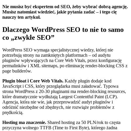
Nie musisz być ekspertem od SEO, żeby wybrać dobrą agencję.
Musisz natomiast wiedzieć, jakie pytania zadać – i tego cię
nauczy ten artykuł.
Dlaczego WordPress SEO to nie to samo
co „zwykłe SEO”
WordPress SEO wymaga specjalistycznej wiedzy, której nie
potrzebują strony na zamkniętych platformach – od audytu
pluginów wpływających na Core Web Vitals, przez konfigurację
permalinków i XML sitemaps, po eliminację render-blocking CSS z
page builderów.
Plugin bloat i Core Web Vitals.
Każdy plugin dodaje kod
JavaScript i CSS, który przeglądarka musi załadować. Typowa
strona WordPress z 20-30 pluginami ma render-blocking resources,
które dramatycznie wydłużają Largest Contentful Paint (LCP).
Agencja, która nie wie, jak przeprowadzić audyt pluginów i
odróżnić niezbędne od zbędnych, nie rozwiąże problemów z
prędkością.
Hosting ma znaczenie.
Shared hosting za 50 PLN/rok to częsta
przyczyna wolnego TTFB (Time to First Byte), którego żadna