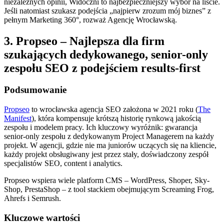
niezależnych opinii, Widoczni to najbezpieczniejszy wybór na liście.
Jeśli natomiast szukasz podejścia „najpierw zrozum mój biznes” z
pełnym Marketing 360°, rozważ Agencję Wrocławską.
3. Propseo – Najlepsza dla firm
szukających dedykowanego, senior-only
zespołu SEO z podejściem results-first
Podsumowanie
Propseo
to wrocławska agencja SEO założona w 2021 roku (
The
Manifest
), która kompensuje krótszą historię rynkową jakością
zespołu i modelem pracy. Ich kluczowy wyróżnik: gwarancja
senior-only zespołu z dedykowanym Project Managerem na każdy
projekt. W agencji, gdzie nie ma juniorów uczących się na kliencie,
każdy projekt obsługiwany jest przez stały, doświadczony zespół
specjalistów SEO, content i analytics.
Propseo wspiera wiele platform CMS – WordPress, Shoper, Sky-
Shop, PrestaShop – z tool stackiem obejmującym Screaming Frog,
Ahrefs i Semrush.
Kluczowe wartości