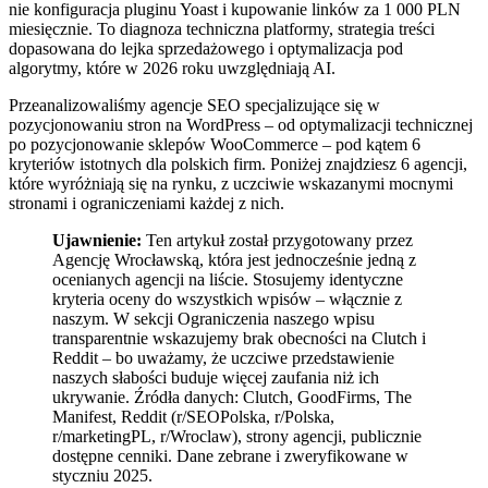
nie konfiguracja pluginu Yoast i kupowanie linków za 1 000 PLN
miesięcznie. To diagnoza techniczna platformy, strategia treści
dopasowana do lejka sprzedażowego i optymalizacja pod
algorytmy, które w 2026 roku uwzględniają AI.
Przeanalizowaliśmy agencje SEO specjalizujące się w
pozycjonowaniu stron na WordPress – od optymalizacji technicznej
po pozycjonowanie sklepów WooCommerce – pod kątem 6
kryteriów istotnych dla polskich firm. Poniżej znajdziesz 6 agencji,
które wyróżniają się na rynku, z uczciwie wskazanymi mocnymi
stronami i ograniczeniami każdej z nich.
Ujawnienie:
Ten artykuł został przygotowany przez
Agencję Wrocławską, która jest jednocześnie jedną z
ocenianych agencji na liście. Stosujemy identyczne
kryteria oceny do wszystkich wpisów – włącznie z
naszym. W sekcji Ograniczenia naszego wpisu
transparentnie wskazujemy brak obecności na Clutch i
Reddit – bo uważamy, że uczciwe przedstawienie
naszych słabości buduje więcej zaufania niż ich
ukrywanie. Źródła danych: Clutch, GoodFirms, The
Manifest, Reddit (r/SEOPolska, r/Polska,
r/marketingPL, r/Wroclaw), strony agencji, publicznie
dostępne cenniki. Dane zebrane i zweryfikowane w
styczniu 2025.