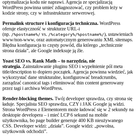
optymalizacja kodu nie naprawi. Agencja ze specjalizacją
WordPress powinna umieć zdiagnozować, czy problem leży w
kodzie strony, czy w infrastrukturze serwerowej.
Permalink structure i konfiguracja techniczna.
WordPress
oferuje elastyczność w strukturze URL-i
(np.
vs.
), ustawieniach
/%postname%/
/%category%/%postname%/
www/non-www, oraz automatycznym generowaniu XML sitemaps.
Błędna konfiguracja to częsty powód, dla którego „technicznie
strona działa”, ale Google indeksuje ją źle.
Yoast SEO vs. Rank Math – to narzędzia, nie
strategia.
Zainstalowanie pluginu SEO i wypełnienie pól meta
title/description to dopiero początek. Agencja powinna wiedzieć, jak
wykorzystać dane strukturalne, konfigurować breadcrumbs,
zarządzać canonical tags i eliminować thin content generowany
przez tagi i archiwa WordPress.
Render-blocking themes.
Twój developer sprawdza, czy strona się
ładuje. Specjalista SEO sprawdza, CZY i JAK Google ją widzi.
Strona WordPress z Elementorem może ładować się w 2 sekundy na
desktopie developera – i mieć LCP 6 sekund na mobile
użytkownika, bo page builder generuje 400 KB nieużywanego
CSS. Developer widzi: „działa”. Google widzi: „powolna,
użytkownik odchodzi”.