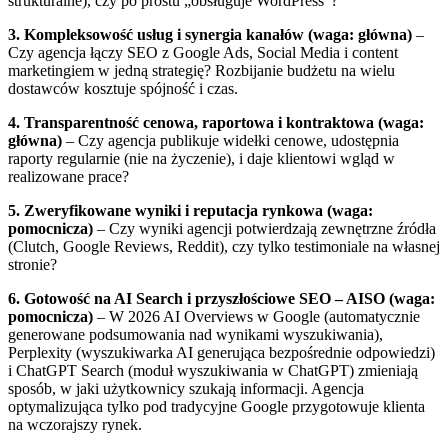
strukturalne), czy po prostu „obsługuje WordPress”?
3. Kompleksowość usług i synergia kanałów (waga: główna)
–
Czy agencja łączy SEO z Google Ads, Social Media i content
marketingiem w jedną strategię? Rozbijanie budżetu na wielu
dostawców kosztuje spójność i czas.
4. Transparentność cenowa, raportowa i kontraktowa (waga:
główna)
– Czy agencja publikuje widełki cenowe, udostępnia
raporty regularnie (nie na życzenie), i daje klientowi wgląd w
realizowane prace?
5. Zweryfikowane wyniki i reputacja rynkowa (waga:
pomocnicza)
– Czy wyniki agencji potwierdzają zewnętrzne źródła
(Clutch, Google Reviews, Reddit), czy tylko testimoniale na własnej
stronie?
6. Gotowość na AI Search i przyszłościowe SEO – AISO (waga:
pomocnicza)
– W 2026 AI Overviews w Google (automatycznie
generowane podsumowania nad wynikami wyszukiwania),
Perplexity (wyszukiwarka AI generująca bezpośrednie odpowiedzi)
i ChatGPT Search (moduł wyszukiwania w ChatGPT) zmieniają
sposób, w jaki użytkownicy szukają informacji. Agencja
optymalizująca tylko pod tradycyjne Google przygotowuje klienta
na wczorajszy rynek.