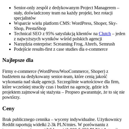
Senior-only zespół z dedykowanym Project Managerem –
stały, doświadczony team na każdy projekt, bez rotacji
specjalistów
Wsparcie wielu platform CMS: WordPress, Shoper, Sky-
Shop, PrestaShop
Technical SEO z 95% satysfakcją klientów na
Clutch
– jeden
z najwyższych wyników wśród polskich agencji
Narzędzia enterprise: Screaming Frog, Ahrefs, Semrush
Podejście results-first z case studies dla e-commerce
Najlepsze dla
Firmy e-commerce (WordPress/WooCommerce, Shoper) z
budżetem na dedykowany senior-team, które cenią jakość
wykonania nad skalę agencji. Szczególnie wartościowe dla firm,
które wcześniej straciły czas i budżet na agencję, gdzie ich
projektem zajmował się stażysta – Propseo gwarantuje, że to się nie
powtórzy.
Ceny
Brak publicznego cennika – wyceny indywidualne. Użytkownicy
Reddit raportują widełki 2-3k PLN/mies. W porównaniu z