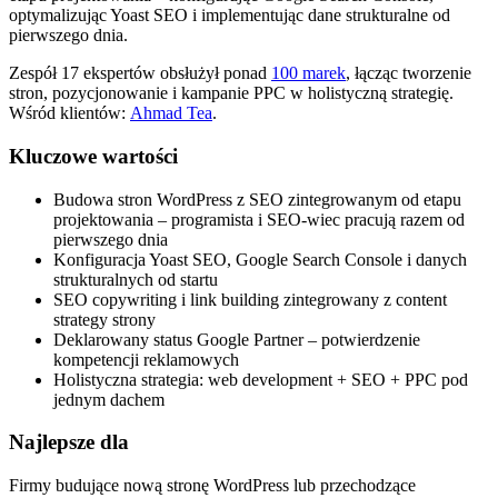
optymalizując Yoast SEO i implementując dane strukturalne od
pierwszego dnia.
Zespół 17 ekspertów obsłużył ponad
100 marek
, łącząc tworzenie
stron, pozycjonowanie i kampanie PPC w holistyczną strategię.
Wśród klientów:
Ahmad Tea
.
Kluczowe wartości
Budowa stron WordPress z SEO zintegrowanym od etapu
projektowania – programista i SEO-wiec pracują razem od
pierwszego dnia
Konfiguracja Yoast SEO, Google Search Console i danych
strukturalnych od startu
SEO copywriting i link building zintegrowany z content
strategy strony
Deklarowany status Google Partner – potwierdzenie
kompetencji reklamowych
Holistyczna strategia: web development + SEO + PPC pod
jednym dachem
Najlepsze dla
Firmy budujące nową stronę WordPress lub przechodzące