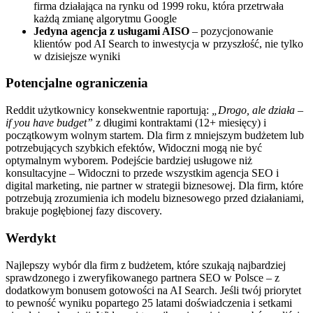
firma działająca na rynku od 1999 roku, która przetrwała
każdą zmianę algorytmu Google
Jedyna agencja z usługami AISO
– pozycjonowanie
klientów pod AI Search to inwestycja w przyszłość, nie tylko
w dzisiejsze wyniki
Potencjalne ograniczenia
Reddit użytkownicy konsekwentnie raportują:
„Drogo, ale działa –
if you have budget”
z długimi kontraktami (12+ miesięcy) i
początkowym wolnym startem. Dla firm z mniejszym budżetem lub
potrzebujących szybkich efektów, Widoczni mogą nie być
optymalnym wyborem. Podejście bardziej usługowe niż
konsultacyjne – Widoczni to przede wszystkim agencja SEO i
digital marketing, nie partner w strategii biznesowej. Dla firm, które
potrzebują zrozumienia ich modelu biznesowego przed działaniami,
brakuje pogłębionej fazy discovery.
Werdykt
Najlepszy wybór dla firm z budżetem, które szukają najbardziej
sprawdzonego i zweryfikowanego partnera SEO w Polsce – z
dodatkowym bonusem gotowości na AI Search. Jeśli twój priorytet
to pewność wyniku popartego 25 latami doświadczenia i setkami