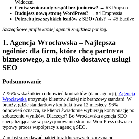
Widoczni
Cenisz senior-only zespół bez juniorów?
→ #3 Propseo
Budujesz nową stronę WordPress?
→ #4 Empressia
Potrzebujesz szybkich leadów z SEO+Ads?
→ #5 Eactive
Szczegółowe profile każdej agencji znajdziesz poniżej.
1. Agencja Wrocławska – Najlepsza
ogólnie: dla firm, które chcą partnera
biznesowego, a nie tylko dostawcę usługi
SEO
Podsumowanie
Z 96% wskaźnikiem odnowień kontraktów (dane agencji),
Agencja
Wrocławska
utrzymuje klientów dłużej niż branżowy standard. W
branży, gdzie standardowy kontrakt trwa 12 miesięcy, 96%
odnowień oznacza, że klienci świadomie wybierają kontynuację po
zobaczeniu wyników. Dlaczego? Bo Wrocławska agencja SEO
specjalizująca się w pozycjonowaniu stron na WordPress odwraca
typowy proces współpracy z agencją SEO.
Zamiast sprzedawać pakiet fraz kluczowych, zaczyna od