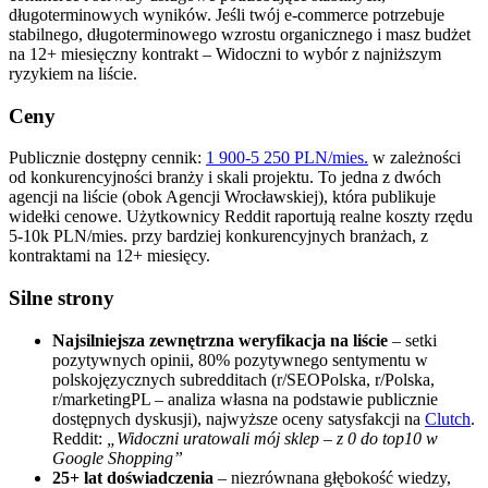
długoterminowych wyników. Jeśli twój e-commerce potrzebuje
stabilnego, długoterminowego wzrostu organicznego i masz budżet
na 12+ miesięczny kontrakt – Widoczni to wybór z najniższym
ryzykiem na liście.
Ceny
Publicznie dostępny cennik:
1 900-5 250 PLN/mies.
w zależności
od konkurencyjności branży i skali projektu. To jedna z dwóch
agencji na liście (obok Agencji Wrocławskiej), która publikuje
widełki cenowe. Użytkownicy Reddit raportują realne koszty rzędu
5-10k PLN/mies. przy bardziej konkurencyjnych branżach, z
kontraktami na 12+ miesięcy.
Silne strony
Najsilniejsza zewnętrzna weryfikacja na liście
– setki
pozytywnych opinii, 80% pozytywnego sentymentu w
polskojęzycznych subredditach (r/SEOPolska, r/Polska,
r/marketingPL – analiza własna na podstawie publicznie
dostępnych dyskusji), najwyższe oceny satysfakcji na
Clutch
.
Reddit:
„Widoczni uratowali mój sklep – z 0 do top10 w
Google Shopping”
25+ lat doświadczenia
– niezrównana głębokość wiedzy,