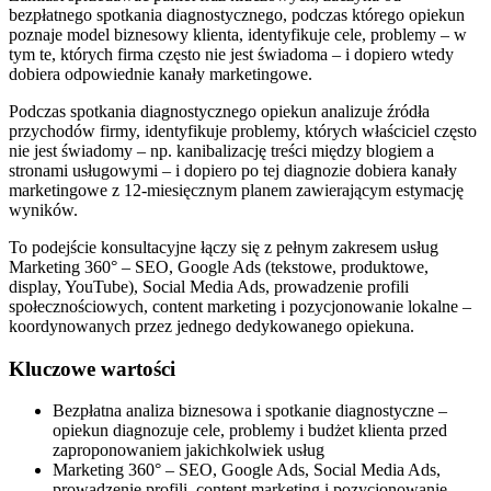
bezpłatnego spotkania diagnostycznego, podczas którego opiekun
poznaje model biznesowy klienta, identyfikuje cele, problemy – w
tym te, których firma często nie jest świadoma – i dopiero wtedy
dobiera odpowiednie kanały marketingowe.
Podczas spotkania diagnostycznego opiekun analizuje źródła
przychodów firmy, identyfikuje problemy, których właściciel często
nie jest świadomy – np. kanibalizację treści między blogiem a
stronami usługowymi – i dopiero po tej diagnozie dobiera kanały
marketingowe z 12-miesięcznym planem zawierającym estymację
wyników.
To podejście konsultacyjne łączy się z pełnym zakresem usług
Marketing 360° – SEO, Google Ads (tekstowe, produktowe,
display, YouTube), Social Media Ads, prowadzenie profili
społecznościowych, content marketing i pozycjonowanie lokalne –
koordynowanych przez jednego dedykowanego opiekuna.
Kluczowe wartości
Bezpłatna analiza biznesowa i spotkanie diagnostyczne –
opiekun diagnozuje cele, problemy i budżet klienta przed
zaproponowaniem jakichkolwiek usług
Marketing 360° – SEO, Google Ads, Social Media Ads,
prowadzenie profili, content marketing i pozycjonowanie