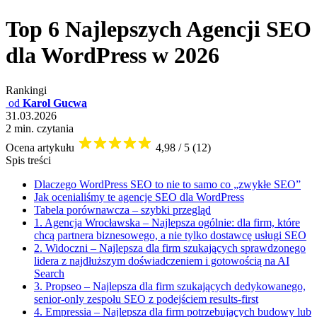
Top 6 Najlepszych Agencji SEO
dla WordPress w 2026
Rankingi
od
Karol Gucwa
31.03.2026
2 min. czytania
Ocena artykułu
4,98 / 5 (12)
Spis treści
Dlaczego WordPress SEO to nie to samo co „zwykłe SEO”
Jak ocenialiśmy te agencje SEO dla WordPress
Tabela porównawcza – szybki przegląd
1. Agencja Wrocławska – Najlepsza ogólnie: dla firm, które
chcą partnera biznesowego, a nie tylko dostawcę usługi SEO
2. Widoczni – Najlepsza dla firm szukających sprawdzonego
lidera z najdłuższym doświadczeniem i gotowością na AI
Search
3. Propseo – Najlepsza dla firm szukających dedykowanego,
senior-only zespołu SEO z podejściem results-first
4. Empressia – Najlepsza dla firm potrzebujących budowy lub