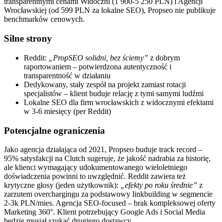
transparentnymi cenami Widoczni (1 900-5 250 PLN) i Agencji
Wrocławskiej (od 599 PLN za lokalne SEO), Propseo nie publikuje
benchmarków cenowych.
Silne strony
Reddit:
„PropSEO solidni, bez ściemy”
z dobrym
raportowaniem – potwierdzona autentyczność i
transparentność w działaniu
Dedykowany, stały zespół na projekt zamiast rotacji
specjalistów – klient buduje relację z tymi samymi ludźmi
Lokalne SEO dla firm wrocławskich z widocznymi efektami
w 3-6 miesięcy (per Reddit)
Potencjalne ograniczenia
Jako agencja działająca od 2021, Propseo buduje track record –
95% satysfakcji na Clutch sugeruje, że jakość nadrabia za historię,
ale klienci wymagający udokumentowanego wieloletniego
doświadczenia powinni to uwzględnić. Reddit zawiera też
krytyczne głosy (jeden użytkownik):
„efekty po roku średnie”
z
zarzutem overchargingu za podstawowy linkbuilding w segmencie
2-3k PLN/mies. Agencja SEO-focused – brak kompleksowej oferty
Marketing 360°. Klient potrzebujący Google Ads i Social Media
będzie musiał szukać drugiego dostawcy.