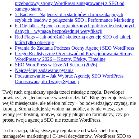
przebudowy strony WordPress zintegrowanej z SEO od
samego startu
5. Eactive – Najlepsza dla startupów i firm szukających
szybkich leadów z połączenia SEO i Performance Marketing
6. Digitalk – Agencja o ograniczonych publicznie dostępnych
danych – wymaga bezpośredniej weryfikacji
Red Flags – Jak odróżnić skuteczną agencję SEO od takiej,
która tylko obiecuje
Pytania do Zadania Podczas Oceny Agencji SEO WordPress
Czego Realistycznie Oczekiwać od Pozycjonowania Strony
WordPress w 2026 – Koszty, Efekty, Timeline
SEO WordPress w Erze AI Search (2026)
Najczęściej zadawane pytania
Podsumowanie – Jak Wybrać Agencję SEO WordPress
Dopasowaną do Twojej Sytuacji
Twój ruch organiczny spada trzeci miesiąc z rzędu. Developer
powtarza, że „technicznie wszystko działa”. Blog generuje tysiące
wejść miesięcznie, ale telefon milczy – bo odwiedzający czytają, nie
kupują. Strona ładuje się wolno na mobile, a ty nie wiesz, czy
winny jest hosting, motyw, kolejny plugin do formularzy, czy po
prostu twoja agencja SEO nie rozumie WordPress.
To frustracja, którą słyszymy regularnie od właścicieli firm,
managerów marketingu i C-level decydentów. WordPress SEO to