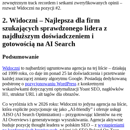
zewnętrznym track recordem i setkami zweryfikowanych opinii –
rozważ Widoczni na pozycji #2.
2. Widoczni – Najlepsza dla firm
szukających sprawdzonego lidera z
najdłuższym doświadczeniem i
gotowością na AI Search
Podsumowanie
Widoczni
to najbardziej ugruntowana agencja na tej liście – działają
od 1999 roku, co daje im ponad 25 lat doświadczenia i przetrwanie
każdej znaczącej zmiany algorytmu Google. Posiadają dedykowaną
podstronę o
pozycjonowaniu WordPress
z konkretnymi
wskazówkami dotyczącymi optymalizacji Yoast SEO, nagłówków
H1, struktur URL i alt tagów dla obrazów.
Co wyróżnia ich w 2026 roku: Widoczni to jedyna agencja na liście,
która explicite pozycjonuje się jako „AI-friendly” i oferuje usługi
AISO (AI Search Optimization) – przygotowując klientów na erę
AI Overviews i generatywnego wyszukiwania. Agencja aktywnie
buduje pozycję thought leadera w polskim SEO – z
wystąpieniami