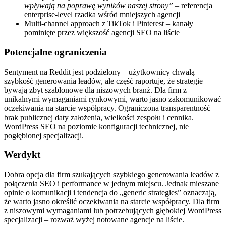
wpływają na poprawę wyników naszej strony”
– referencja
enterprise-level rzadka wśród mniejszych agencji
Multi-channel approach z TikTok i Pinterest – kanały
pominięte przez większość agencji SEO na liście
Potencjalne ograniczenia
Sentyment na Reddit jest podzielony – użytkownicy chwalą
szybkość generowania leadów, ale część raportuje, że strategie
bywają zbyt szablonowe dla niszowych branż. Dla firm z
unikalnymi wymaganiami rynkowymi, warto jasno zakomunikować
oczekiwania na starcie współpracy. Ograniczona transparentność –
brak publicznej daty założenia, wielkości zespołu i cennika.
WordPress SEO na poziomie konfiguracji technicznej, nie
pogłębionej specjalizacji.
Werdykt
Dobra opcja dla firm szukających szybkiego generowania leadów z
połączenia SEO i performance w jednym miejscu. Jednak mieszane
opinie o komunikacji i tendencja do „generic strategies” oznaczają,
że warto jasno określić oczekiwania na starcie współpracy. Dla firm
z niszowymi wymaganiami lub potrzebujących głębokiej WordPress
specjalizacji – rozważ wyżej notowane agencje na liście.