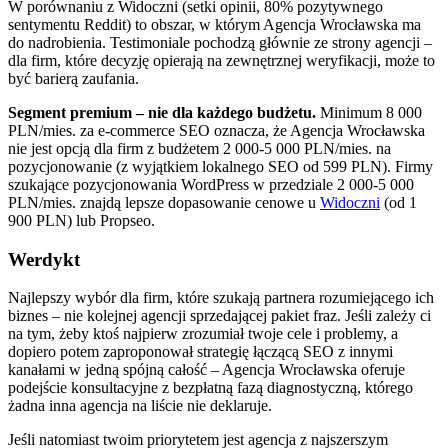
W porównaniu z Widoczni (setki opinii, 80% pozytywnego
sentymentu Reddit) to obszar, w którym Agencja Wrocławska ma
do nadrobienia. Testimoniale pochodzą głównie ze strony agencji –
dla firm, które decyzję opierają na zewnętrznej weryfikacji, może to
być barierą zaufania.
Segment premium – nie dla każdego budżetu.
Minimum 8 000
PLN/mies. za e-commerce SEO oznacza, że Agencja Wrocławska
nie jest opcją dla firm z budżetem 2 000-5 000 PLN/mies. na
pozycjonowanie (z wyjątkiem lokalnego SEO od 599 PLN). Firmy
szukające pozycjonowania WordPress w przedziale 2 000-5 000
PLN/mies. znajdą lepsze dopasowanie cenowe u
Widoczni
(od 1
900 PLN) lub Propseo.
Werdykt
Najlepszy wybór dla firm, które szukają partnera rozumiejącego ich
biznes – nie kolejnej agencji sprzedającej pakiet fraz. Jeśli zależy ci
na tym, żeby ktoś najpierw zrozumiał twoje cele i problemy, a
dopiero potem zaproponował strategię łączącą SEO z innymi
kanałami w jedną spójną całość – Agencja Wrocławska oferuje
podejście konsultacyjne z bezpłatną fazą diagnostyczną, którego
żadna inna agencja na liście nie deklaruje.
Jeśli natomiast twoim priorytetem jest agencja z najszerszym