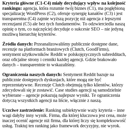
Kryteria główne (C1-C4) miały decydujący wpływ na kolejność
rankingu:
agencja, która rozumie twój biznes (C1), ma pogłębioną
specjalizację WordPress (C2), oferuje synergię kanałów (C3) i jest
transparentna (C4) zajmie wyższą pozycję niż agencja z lepszymi
recenzjami (C5) ale bez tych fundamentów. To odzwierciedla naszą
opinię o tym, co najczęściej decyduje o sukcesie SEO – nie jedyną
możliwą hierarchię kryteriów.
Źródła danych:
Przeanalizowaliśmy publicznie dostępne dane,
recenzje na platformach branżowych (Clutch, GoodFirms),
sentyment użytkowników Reddit w polskojęzycznych subredditach,
oraz oficjalne strony i cenniki każdej agencji. Gdzie brakowało
danych – transparentnie to wskazaliśmy.
Ograniczenia naszych danych:
Sentyment Reddit bazuje na
publicznie dostępnych dyskusjach, które mogą nie być
reprezentatywne. Recenzje Clutch obejmują tylko klientów, którzy
zdecydowali się je zostawić. Case studies agencji są samodzielnie
wybierane – agencje pokazują najlepsze wyniki. Te ograniczenia
dotyczą wszystkich agencji na liście, włącznie z naszą.
Uczciwe zastrzeżenie:
Ranking subiektywnie waży kryteria – inne
wagi dałyby inny wynik. Firma, dla której kluczowa jest cena, może
inaczej ocenić agencje niż firma, dla której liczy się kompleksowość
usług. Traktuj ten ranking jako framework decyzyjny, nie wyrok.