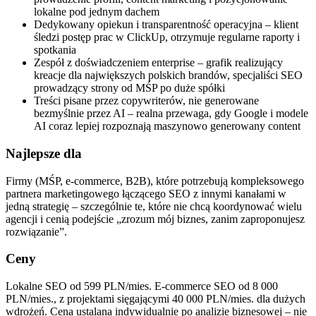
lokalne pod jednym dachem
Dedykowany opiekun i transparentność operacyjna – klient
śledzi postęp prac w ClickUp, otrzymuje regularne raporty i
spotkania
Zespół z doświadczeniem enterprise – grafik realizujący
kreacje dla największych polskich brandów, specjaliści SEO
prowadzący strony od MŚP po duże spółki
Treści pisane przez copywriterów, nie generowane
bezmyślnie przez AI – realna przewaga, gdy Google i modele
AI coraz lepiej rozpoznają maszynowo generowany content
Najlepsze dla
Firmy (MŚP, e-commerce, B2B), które potrzebują kompleksowego
partnera marketingowego łączącego SEO z innymi kanałami w
jedną strategię – szczególnie te, które nie chcą koordynować wielu
agencji i cenią podejście „zrozum mój biznes, zanim zaproponujesz
rozwiązanie”.
Ceny
Lokalne SEO od 599 PLN/mies. E-commerce SEO od 8 000
PLN/mies., z projektami sięgającymi 40 000 PLN/mies. dla dużych
wdrożeń. Cena ustalana indywidualnie po analizie biznesowej – nie