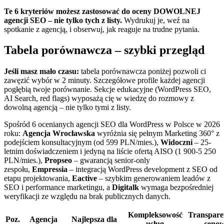
Te 6 kryteriów możesz zastosować do oceny DOWOLNEJ
agencji SEO – nie tylko tych z listy.
Wydrukuj je, weź na
spotkanie z agencją, i obserwuj, jak reaguje na trudne pytania.
Tabela porównawcza – szybki przegląd
Jeśli masz mało czasu:
tabela porównawcza poniżej pozwoli ci
zawęzić wybór w 2 minuty. Szczegółowe profile każdej agencji
pogłębią twoje porównanie. Sekcje edukacyjne (WordPress SEO,
AI Search, red flags) wyposażą cię w wiedzę do rozmowy z
dowolną agencją – nie tylko tymi z listy.
Spośród 6 ocenianych agencji SEO dla WordPress w Polsce w 2026
roku:
Agencja Wrocławska
wyróżnia się pełnym Marketing 360° z
podejściem konsultacyjnym (od 599 PLN/mies.),
Widoczni
– 25-
letnim doświadczeniem i jedyną na liście ofertą AISO (1 900-5 250
PLN/mies.),
Propseo
– gwarancją senior-only
zespołu,
Empressia
– integracją WordPress development z SEO od
etapu projektowania,
Eactive
– szybkim generowaniem leadów z
SEO i performance marketingu, a
Digitalk
wymaga bezpośredniej
weryfikacji ze względu na brak publicznych danych.
Kompleksowość
Transpare
Poz.
Agencja
Najlepsza dla
usług
ceno