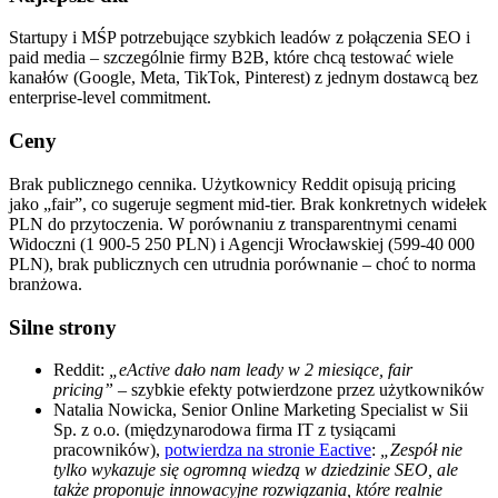
Startupy i MŚP potrzebujące szybkich leadów z połączenia SEO i
paid media – szczególnie firmy B2B, które chcą testować wiele
kanałów (Google, Meta, TikTok, Pinterest) z jednym dostawcą bez
enterprise-level commitment.
Ceny
Brak publicznego cennika. Użytkownicy Reddit opisują pricing
jako „fair”, co sugeruje segment mid-tier. Brak konkretnych widełek
PLN do przytoczenia. W porównaniu z transparentnymi cenami
Widoczni (1 900-5 250 PLN) i Agencji Wrocławskiej (599-40 000
PLN), brak publicznych cen utrudnia porównanie – choć to norma
branżowa.
Silne strony
Reddit:
„eActive dało nam leady w 2 miesiące, fair
pricing”
– szybkie efekty potwierdzone przez użytkowników
Natalia Nowicka, Senior Online Marketing Specialist w Sii
Sp. z o.o. (międzynarodowa firma IT z tysiącami
pracowników),
potwierdza na stronie Eactive
:
„Zespół nie
tylko wykazuje się ogromną wiedzą w dziedzinie SEO, ale
także proponuje innowacyjne rozwiązania, które realnie