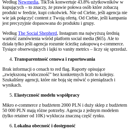
Według
Newmedia
, TikTok konwertuje 43.8% użytkowników w
kupujących – to znaczy, że prawie połowa osób które zobaczą
produkt w feedzie, kupi cokolwiek. Nie od Ciebie, jeśli agencja nie
wie jak połączyć content z Twoją ofertą. Od Ciebie, jeśli kampania
jest precyzyjnie dopasowana do produktu i grupy.
Według
The Social Shepherd
, Instagram ma najwyższą średnią
wartość zamówienia wśród platform social media ($65). Ale to
działa tylko jeśli agencja rozumie ścieżkę zakupową e-commerce.
Tysiące obserwujących i lajki to vanity metrics – liczy się sprzedaż.
Transparentność cenowa i raportowania
Brak informacji o cenach to red flag. Raporty opisujące
„zwiększoną widoczność” bez konkretnych liczb to kolejny.
Szukaliśmy agencji, które nie boją się mówić o pieniądzach i
wynikach.
Elastyczność modelu współpracy
Mikro e-commerce z budżetem 2000 PLN i duży sklep z budżetem
50 000 PLN mają różne potrzeby. Agencja z jednym modelem
(tylko retainer od 10K) wyklucza znaczną część rynku.
Lokalna obecność i dostępność