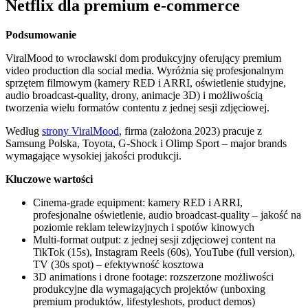
Netflix dla premium e-commerce
Podsumowanie
ViralMood to wrocławski dom produkcyjny oferujący premium
video production dla social media. Wyróżnia się profesjonalnym
sprzętem filmowym (kamery RED i ARRI, oświetlenie studyjne,
audio broadcast-quality, drony, animacje 3D) i możliwością
tworzenia wielu formatów contentu z jednej sesji zdjęciowej.
Według
strony ViralMood
, firma (założona 2023) pracuje z
Samsung Polska, Toyota, G-Shock i Olimp Sport – major brands
wymagające wysokiej jakości produkcji.
Kluczowe wartości
Cinema-grade equipment: kamery RED i ARRI,
profesjonalne oświetlenie, audio broadcast-quality – jakość na
poziomie reklam telewizyjnych i spotów kinowych
Multi-format output: z jednej sesji zdjęciowej content na
TikTok (15s), Instagram Reels (60s), YouTube (full version),
TV (30s spot) – efektywność kosztowa
3D animations i drone footage: rozszerzone możliwości
produkcyjne dla wymagających projektów (unboxing
premium produktów, lifestyleshots, product demos)