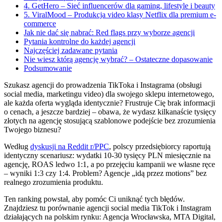
4. GetHero – Sieć influencerów dla gaming, lifestyle i beauty
5. ViralMood – Produkcja video klasy Netflix dla premium e-
commerce
Jak nie dać się nabrać: Red flags przy wyborze agencji
Pytania kontrolne do każdej agencji
Najczęściej zadawane pytania
Nie wiesz którą agencję wybrać? – Ostateczne dopasowanie
Podsumowanie
Szukasz agencji do prowadzenia TikToka i Instagrama (obsługi
social media, marketingu video) dla swojego sklepu internetowego,
ale każda oferta wygląda identycznie? Frustruje Cię brak informacji
o cenach, a jeszcze bardziej – obawa, że wydasz kilkanaście tysięcy
złotych na agencję stosującą szablonowe podejście bez zrozumienia
Twojego biznesu?
Według
dyskusji na Reddit r/PPC
, polscy przedsiębiorcy raportują
identyczny scenariusz: wydatki 10-30 tysięcy PLN miesięcznie na
agencję, ROAS ledwo 1:1, a po przejęciu kampanii we własne ręce
– wyniki 1:3 czy 1:4. Problem? Agencje „idą przez motions” bez
realnego zrozumienia produktu.
Ten ranking powstał, aby pomóc Ci uniknąć tych błędów.
Znajdziesz tu porównanie agencji social media TikTok i Instagram
działających na polskim rynku: Agencja Wrocławska, MTA Digital,