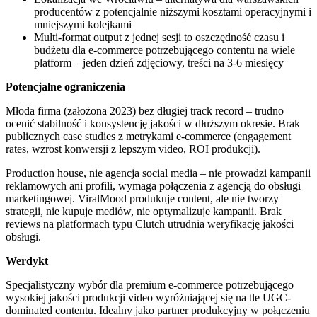
producentów z potencjalnie niższymi kosztami operacyjnymi i
mniejszymi kolejkami
Multi-format output z jednej sesji to oszczędność czasu i
budżetu dla e-commerce potrzebującego contentu na wiele
platform – jeden dzień zdjęciowy, treści na 3-6 miesięcy
Potencjalne ograniczenia
Młoda firma (założona 2023) bez długiej track record – trudno
ocenić stabilność i konsystencję jakości w dłuższym okresie. Brak
publicznych case studies z metrykami e-commerce (engagement
rates, wzrost konwersji z lepszym video, ROI produkcji).
Production house, nie agencja social media – nie prowadzi kampanii
reklamowych ani profili, wymaga połączenia z agencją do obsługi
marketingowej. ViralMood produkuje content, ale nie tworzy
strategii, nie kupuje mediów, nie optymalizuje kampanii. Brak
reviews na platformach typu Clutch utrudnia weryfikację jakości
obsługi.
Werdykt
Specjalistyczny wybór dla premium e-commerce potrzebującego
wysokiej jakości produkcji video wyróżniającej się na tle UGC-
dominated contentu. Idealny jako partner produkcyjny w połączeniu