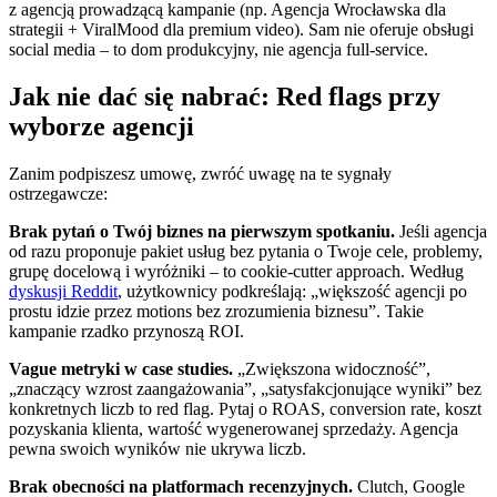
z agencją prowadzącą kampanie (np. Agencja Wrocławska dla
strategii + ViralMood dla premium video). Sam nie oferuje obsługi
social media – to dom produkcyjny, nie agencja full-service.
Jak nie dać się nabrać: Red flags przy
wyborze agencji
Zanim podpiszesz umowę, zwróć uwagę na te sygnały
ostrzegawcze:
Brak pytań o Twój biznes na pierwszym spotkaniu.
Jeśli agencja
od razu proponuje pakiet usług bez pytania o Twoje cele, problemy,
grupę docelową i wyróżniki – to cookie-cutter approach. Według
dyskusji Reddit
, użytkownicy podkreślają: „większość agencji po
prostu idzie przez motions bez zrozumienia biznesu”. Takie
kampanie rzadko przynoszą ROI.
Vague metryki w case studies.
„Zwiększona widoczność”,
„znaczący wzrost zaangażowania”, „satysfakcjonujące wyniki” bez
konkretnych liczb to red flag. Pytaj o ROAS, conversion rate, koszt
pozyskania klienta, wartość wygenerowanej sprzedaży. Agencja
pewna swoich wyników nie ukrywa liczb.
Brak obecności na platformach recenzyjnych.
Clutch, Google