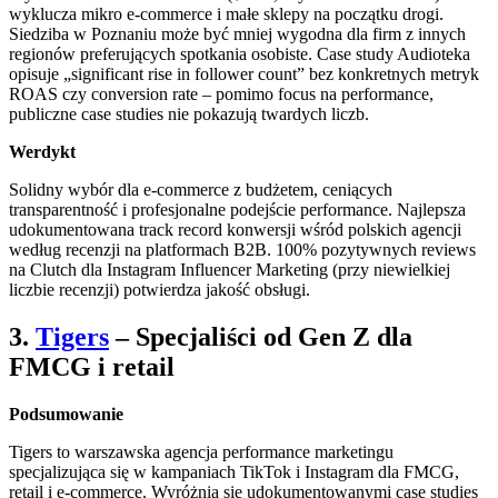
wyklucza mikro e-commerce i małe sklepy na początku drogi.
Siedziba w Poznaniu może być mniej wygodna dla firm z innych
regionów preferujących spotkania osobiste. Case study Audioteka
opisuje „significant rise in follower count” bez konkretnych metryk
ROAS czy conversion rate – pomimo focus na performance,
publiczne case studies nie pokazują twardych liczb.
Werdykt
Solidny wybór dla e-commerce z budżetem, ceniących
transparentność i profesjonalne podejście performance. Najlepsza
udokumentowana track record konwersji wśród polskich agencji
według recenzji na platformach B2B. 100% pozytywnych reviews
na Clutch dla Instagram Influencer Marketing (przy niewielkiej
liczbie recenzji) potwierdza jakość obsługi.
3.
Tigers
– Specjaliści od Gen Z dla
FMCG i retail
Podsumowanie
Tigers to warszawska agencja performance marketingu
specjalizująca się w kampaniach TikTok i Instagram dla FMCG,
retail i e-commerce. Wyróżnia się udokumentowanymi case studies