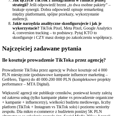
Jak łączycie TikTok z Instagramem w ramach jednej
strategii?
Jeśli odpowiedź brzmi „to dwa osobne pakiety” –
brakuje synergii. Dobra odpowiedź opisuje remarketing
między platformami, spójne przekazy, wykorzystanie
audiencji.
Jakie narzędzia analityczne skonfigurujecie i jak je
wykorzystacie?
TikTok Pixel, Meta Pixel, Google Analytics
4, conversion tracking – to podstawy. Pytaj KTO to
skonfiguruje i CZY masz dostęp po zakończeniu współpracy.
Najczęściej zadawane pytania
Ile kosztuje prowadzenie TikToka przez agencję?
Prowadzenie TikToka przez agencję w Polsce kosztuje od 4 000
PLN miesięcznie (podstawowe kampanie influencer marketing –
GetHero, Tigers) do 40 000-200 000 PLN (kompleksowe projekty
performance – MTA Digital).
Większość agencji nie publikuje cenników, ponieważ koszty zależą
od zakresu usług (tylko kampanie płatne vs prowadzenie organiczne
+ kampanie + influencerzy), wielkości budżetu mediowego, liczby
platform (TikTok + Instagram vs TikTok solo) i poziomu seniority
zespołu. Dla mikro e-commerce z budżetem poniżej 5K PLN