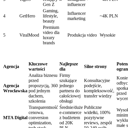
Gen Z
influencer
Gaming,
Influencer
4
GetHero
lifestyle,
~4K PLN
marketing
beauty
Premium
video dla
5
ViralMood
Produkcja video
Wysokie
luxury
brands
Kluczowe
Najlepsze
Poten
Agencja
Silne strony
wartości
dla
ogran
Analiza biznesu
Firmy
Konie
przed
szukające
Konsultacyjne
odbyc
Agencja
propozycją, 360
jednego
podejście,
spotka
Wrocławska
pod jednym
partnera do
kompleksowość,
przed
dachem,
całościowej
transfer wiedzy
wyce
szkolenia
obsługi
Transparentność
Średnie/duże
Publiczne
Wysok
cenowa,
e-commerce
widełki, 100%
mini
MTA Digital
conversion
z budżetem
pozytywne
wyklu
optimization,
od 20K
reviews, zespół
małe 
tech stack
PLN
50-249 osób