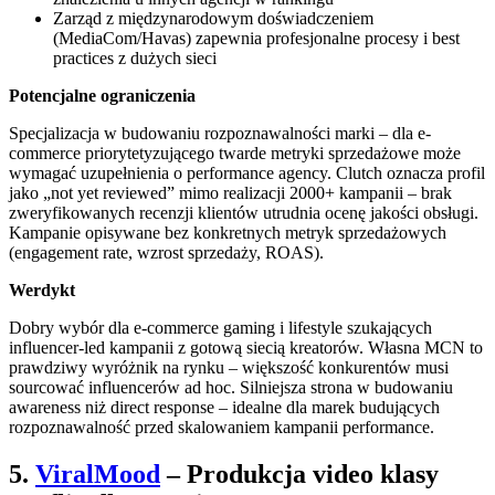
Zarząd z międzynarodowym doświadczeniem
(MediaCom/Havas) zapewnia profesjonalne procesy i best
practices z dużych sieci
Potencjalne ograniczenia
Specjalizacja w budowaniu rozpoznawalności marki – dla e-
commerce priorytetyzującego twarde metryki sprzedażowe może
wymagać uzupełnienia o performance agency. Clutch oznacza profil
jako „not yet reviewed” mimo realizacji 2000+ kampanii – brak
zweryfikowanych recenzji klientów utrudnia ocenę jakości obsługi.
Kampanie opisywane bez konkretnych metryk sprzedażowych
(engagement rate, wzrost sprzedaży, ROAS).
Werdykt
Dobry wybór dla e-commerce gaming i lifestyle szukających
influencer-led kampanii z gotową siecią kreatorów. Własna MCN to
prawdziwy wyróżnik na rynku – większość konkurentów musi
sourcować influencerów ad hoc. Silniejsza strona w budowaniu
awareness niż direct response – idealne dla marek budujących
rozpoznawalność przed skalowaniem kampanii performance.
5.
ViralMood
– Produkcja video klasy