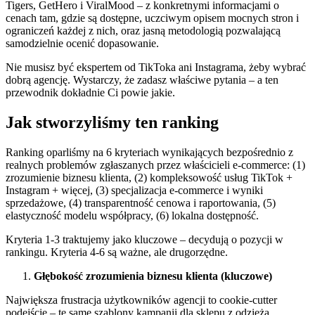
Tigers, GetHero i ViralMood – z konkretnymi informacjami o
cenach tam, gdzie są dostępne, uczciwym opisem mocnych stron i
ograniczeń każdej z nich, oraz jasną metodologią pozwalającą
samodzielnie ocenić dopasowanie.
Nie musisz być ekspertem od TikToka ani Instagrama, żeby wybrać
dobrą agencję. Wystarczy, że zadasz właściwe pytania – a ten
przewodnik dokładnie Ci powie jakie.
Jak stworzyliśmy ten ranking
Ranking oparliśmy na 6 kryteriach wynikających bezpośrednio z
realnych problemów zgłaszanych przez właścicieli e-commerce: (1)
zrozumienie biznesu klienta, (2) kompleksowość usług TikTok +
Instagram + więcej, (3) specjalizacja e-commerce i wyniki
sprzedażowe, (4) transparentność cenowa i raportowania, (5)
elastyczność modelu współpracy, (6) lokalna dostępność.
Kryteria 1-3 traktujemy jako kluczowe – decydują o pozycji w
rankingu. Kryteria 4-6 są ważne, ale drugorzędne.
Głębokość zrozumienia biznesu klienta (kluczowe)
Największa frustracja użytkowników agencji to cookie-cutter
podejście – te same szablony kampanii dla sklepu z odzieżą