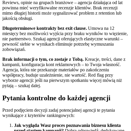
Reviews, opinie na grupach branżowe – agencja działająca od lat
powinna mieć weryfikowalne recenzje klientów. Brak recenzji
mimo długiej historii może sygnalizować problem z retention lub
jakością obsługi.
Długoterminowe kontrakty bez exit clause.
Umowa na 12
miesięcy bez możliwości wyjścia przy braku wyników to więzienie,
nie partnerstwo. Szukaj agencji oferujących elastyczne warunki –
pewność siebie w wynikach eliminuje potrzebę wymuszania
zobowiązań.
Brak informacji o tym, co zostaje z Tobą.
Kreacje, treści, dane z
kampanii, konfiguracja kont reklamowych – to Twoja własność.
Agencja, która nie przekazuje materiałów po zakończeniu
współpracy, buduje uzależnienie, nie wartość. Red flag przy
wyborze agencji: jeśli na pierwszym spotkaniu więcej mówią niż
pytają – szukaj dalej.
Pytania kontrolne do każdej agencji
Przed podjęciem decyzji zadaj potencjalnej agencji te pytania
wynikające z kryteriów rankingowych:
Jak wygląda Wasz proces poznawania biznesu klienta
przed startem kampanii?
Dobra odpowiedź: dedykowane