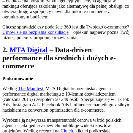
– rzadkość na polskim rynku agencyjnym. Jedyna agencja w
rankingu oferująca szkolenia jako alternatywę dla pełnej obsługi, co
otwiera drogę współpracy nawet dla mikro e-commerce z
ograniczonym budżetem.
Chcesz sprawdzić czy podejście 360 jest dla Twojego e-commerce?
Umów się na bezpłatną konsultację
– opiekun najpierw pozna Twój
biznes, potem zaproponuje rozwiązania.
2.
MTA Digital
– Data-driven
performance dla średnich i dużych e-
commerce
Podsumowanie
Według
The Manifest
, MTA Digital to poznańska agencja
performance digital marketingu z 10-letnim doświadczeniem
(założona 2015) i zespołem 50-249 osób. Specjalizuje się w TikTok
Ads, Instagram Ads, Facebook Ads i influencer marketingu z silnym
naciskiem na conversion optimization dla e-commerce.
Wyróżnia ją najwyższa transparentność cenowa wśród polskich
agencji – jako jedna z niewielu publikuje widełki kosztów
projektów. Według recenzji na
Clutch
, klienci podkreślają