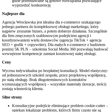
gdzie przedstawiane są gotowe rozwiązania pozwalające
wyprzedzić konkurencję
Najlepsze dla
Agencja Wrocławska jest idealna dla e-commerce szukającego
jednego partnera do kompleksowej obsługi marketingu, który
najpierw zrozumie biznes, a potem dobierze działania. Szczególnie
dla firm zmęczonych szablonowym podejściem agencji i
koordynowaniem wielu dostawców (agencja TikTok + agencja
SEO + grafik + copywriter). Dla małych e-commerce z budżetem
poniżej 5K PLN – szkolenia Social Media 360 pozwalają budować
wewnętrzne kompetencje zamiast kosztownej stałej obsługi.
Ceny
Wycena indywidualna po bezpłatnej konsultacji. Model elastyczny:
od jednorazowych szkoleń zespołu, przez projektową współpracę,
po stałą obsługę. Brak długoterminowych kontraktów
wymuszających współpracę – wszystkie materiały (kreacje, treści)
zostają własnością klienta.
Silne strony
Konsultacyjne podejście eliminujące problem cookie-cutter –
opiekun lokalizuje problemy, których firmy często nie są