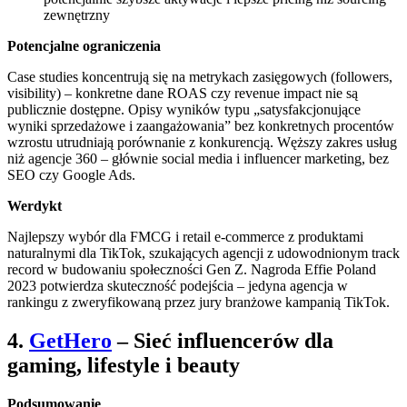
zewnętrzny
Potencjalne ograniczenia
Case studies koncentrują się na metrykach zasięgowych (followers,
visibility) – konkretne dane ROAS czy revenue impact nie są
publicznie dostępne. Opisy wyników typu „satysfakcjonujące
wyniki sprzedażowe i zaangażowania” bez konkretnych procentów
wzrostu utrudniają porównanie z konkurencją. Węższy zakres usług
niż agencje 360 – głównie social media i influencer marketing, bez
SEO czy Google Ads.
Werdykt
Najlepszy wybór dla FMCG i retail e-commerce z produktami
naturalnymi dla TikTok, szukających agencji z udowodnionym track
record w budowaniu społeczności Gen Z. Nagroda Effie Poland
2023 potwierdza skuteczność podejścia – jedyna agencja w
rankingu z zweryfikowaną przez jury branżowe kampanią TikTok.
4.
GetHero
– Sieć influencerów dla
gaming, lifestyle i beauty
Podsumowanie