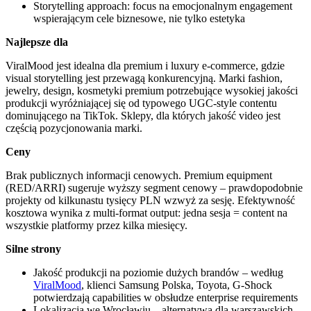
Storytelling approach: focus na emocjonalnym engagement
wspierającym cele biznesowe, nie tylko estetyka
Najlepsze dla
ViralMood jest idealna dla premium i luxury e-commerce, gdzie
visual storytelling jest przewagą konkurencyjną. Marki fashion,
jewelry, design, kosmetyki premium potrzebujące wysokiej jakości
produkcji wyróżniającej się od typowego UGC-style contentu
dominującego na TikTok. Sklepy, dla których jakość video jest
częścią pozycjonowania marki.
Ceny
Brak publicznych informacji cenowych. Premium equipment
(RED/ARRI) sugeruje wyższy segment cenowy – prawdopodobnie
projekty od kilkunastu tysięcy PLN wzwyż za sesję. Efektywność
kosztowa wynika z multi-format output: jedna sesja = content na
wszystkie platformy przez kilka miesięcy.
Silne strony
Jakość produkcji na poziomie dużych brandów – według
ViralMood
, klienci Samsung Polska, Toyota, G-Shock
potwierdzają capabilities w obsłudze enterprise requirements
Lokalizacja we Wrocławiu – alternatywa dla warszawskich