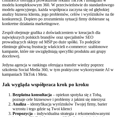
commerce oferująca prowadzenie reklam TikTok i Instagram w
modelu kompleksowym 360. W przeciwieństwie do standardowego
modelu agencyjnego, każda współpraca zaczyna się od głębokiej
analizy biznesu klienta, jego problemów, celów i wyróżników na tle
konkurencji. Dopiero po zrozumieniu sytuacji firmy dobierane są
konkretne działania marketingowe.
Zespół obejmuje grafika z doświadczeniem w kreacjach dla
największych polskich brandów oraz specjalistów SEO
prowadzących sklepy od MŚP po duże spółki. To podejście
eliminuje główną frustrację właścicieli e-commerce: szablonowe
kampanie, które nie uwzględniają specyfiki produktu ani grupy
docelowej.
Jedyna agencja w rankingu oferująca transfer wiedzy poprzez
szkolenia Social Media 360, w tym praktyczne wykorzystanie AI w
kampaniach TikTok i Meta.
Jak wygląda współpraca krok po kroku
Bezpłatna konsultacja
– opiekun spotyka się z Tobą,
poznaje cele biznesowe i problemy z jakimi się mierzysz
Analiza
– identyfikacja wyróżników Twojej firmy, barier
wzrostu i tego gdzie są Twoi klienci
Propozycja
– indywidualna strategia z rekomendowanymi