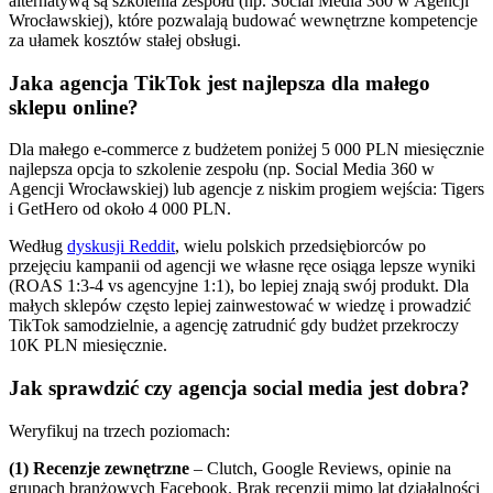
alternatywą są szkolenia zespołu (np. Social Media 360 w Agencji
Wrocławskiej), które pozwalają budować wewnętrzne kompetencje
za ułamek kosztów stałej obsługi.
Jaka agencja TikTok jest najlepsza dla małego
sklepu online?
Dla małego e-commerce z budżetem poniżej 5 000 PLN miesięcznie
najlepsza opcja to szkolenie zespołu (np. Social Media 360 w
Agencji Wrocławskiej) lub agencje z niskim progiem wejścia: Tigers
i GetHero od około 4 000 PLN.
Według
dyskusji Reddit
, wielu polskich przedsiębiorców po
przejęciu kampanii od agencji we własne ręce osiąga lepsze wyniki
(ROAS 1:3-4 vs agencyjne 1:1), bo lepiej znają swój produkt. Dla
małych sklepów często lepiej zainwestować w wiedzę i prowadzić
TikTok samodzielnie, a agencję zatrudnić gdy budżet przekroczy
10K PLN miesięcznie.
Jak sprawdzić czy agencja social media jest dobra?
Weryfikuj na trzech poziomach:
(1) Recenzje zewnętrzne
– Clutch, Google Reviews, opinie na
grupach branżowych Facebook. Brak recenzji mimo lat działalności