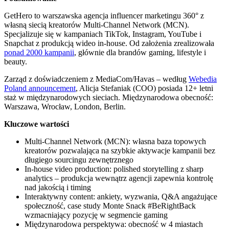
GetHero to warszawska agencja influencer marketingu 360° z
własną siecią kreatorów Multi-Channel Network (MCN).
Specjalizuje się w kampaniach TikTok, Instagram, YouTube i
Snapchat z produkcją wideo in-house. Od założenia zrealizowała
ponad 2000 kampanii
, głównie dla brandów gaming, lifestyle i
beauty.
Zarząd z doświadczeniem z MediaCom/Havas – według
Webedia
Poland announcement
, Alicja Stefaniak (COO) posiada 12+ letni
staż w międzynarodowych sieciach. Międzynarodowa obecność:
Warszawa, Wrocław, London, Berlin.
Kluczowe wartości
Multi-Channel Network (MCN): własna baza topowych
kreatorów pozwalająca na szybkie aktywacje kampanii bez
długiego sourcingu zewnętrznego
In-house video production: polished storytelling z sharp
analytics – produkcja wewnątrz agencji zapewnia kontrolę
nad jakością i timing
Interaktywny content: ankiety, wyzwania, Q&A angażujące
społeczność, case study Monte Snack #BeRightBack
wzmacniający pozycję w segmencie gaming
Międzynarodowa perspektywa: obecność w 4 miastach