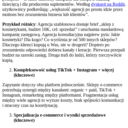
dziecięcą i dla producenta suplementów. Według
dyskusji na Reddit
,
użytkownicy podkreślają: „większość agencji po prostu idzie przez
motions bez zrozumienia biznesu lub klientów”.
Przykład różnicy
: Agencja szablonowa dostaje brief „sklep z
kosmetykami, budżet 10K, cel: sprzedaż” i uruchamia standardową
kampanię zasięgową. Agencja konsultacyjna najpierw pyta: Jakie
kosmetyki? Dla kogo? Co wyróżnia je od 500 innych sklepów?
Dlaczego klienci kupują u Was, nie w drogerii? Dopiero po
zrozumieniu odpowiedzi dobiera kanały i kreacje. Pierwsza przepali
budżet na szeroki zasięg. Druga trafi do ludzi, którzy rzeczywiście
kupią.
Kompleksowość usług TikTok + Instagram + więcej
(kluczowe)
Zapytanie dotyczy obu platform jednocześnie. Sklepy e-commerce
potrzebują synergii między kanałami: organic + paid, TikTok +
Instagram, remarketing między platformami. Fragmentacja usług
między wiele agencji to wyższe koszty, brak spójności komunikacji
i stracony czas na koordynację.
Specjalizacja e-commerce i wyniki sprzedażowe
(kluczowe)