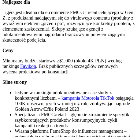
Najlepsze dla
Tigers jest idealna dla e-commerce FMCG i retail celującego w Gen
Z, z produktami nadającymi się do viralowego contentu (produkty z
wyraźnym efektem „przed i po”, rozwiązujące konkretny problem, z
elementem zaskoczenia). Sklepy szukające agencji z
udokumentowanymi nagrodami branżowymi potwierdzającymi
skuteczność podejścia.
Ceny
Minimalny budżet startowy ≥$1,000 (około 4K PLN) według
rankings
Favikon
. Brak publicznych szczegółów cenowych –
wycena projektowa po konsultacji.
Silne strony
Jedyne w rankingu udokumentowane case study z
konkretnymi liczbami –
kampania Motorola TikTok
osiągnęła
100K obserwujących w mniej niż rok, zdobywając nagrodę
Golden Arrow/Effie Poland 2023
Specjalizacja FMCG/retail – głębokie zrozumienie specyfiki
szybkorotujących produktów konsumpcyjnych, cykli
kampanii i reakcji na trends
Własna platforma FameShop do influencer management –
potencjalnie szybsze aktywacje i lepsze pricing niż sourcing