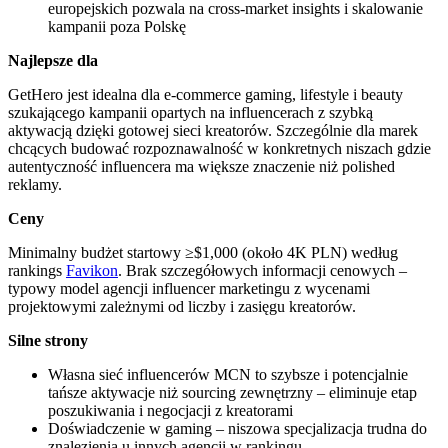
europejskich pozwala na cross-market insights i skalowanie
kampanii poza Polskę
Najlepsze dla
GetHero jest idealna dla e-commerce gaming, lifestyle i beauty
szukającego kampanii opartych na influencerach z szybką
aktywacją dzięki gotowej sieci kreatorów. Szczególnie dla marek
chcących budować rozpoznawalność w konkretnych niszach gdzie
autentyczność influencera ma większe znaczenie niż polished
reklamy.
Ceny
Minimalny budżet startowy ≥$1,000 (około 4K PLN) według
rankings
Favikon
. Brak szczegółowych informacji cenowych –
typowy model agencji influencer marketingu z wycenami
projektowymi zależnymi od liczby i zasięgu kreatorów.
Silne strony
Własna sieć influencerów MCN to szybsze i potencjalnie
tańsze aktywacje niż sourcing zewnętrzny – eliminuje etap
poszukiwania i negocjacji z kreatorami
Doświadczenie w gaming – niszowa specjalizacja trudna do
znalezienia u innych agencji w rankingu