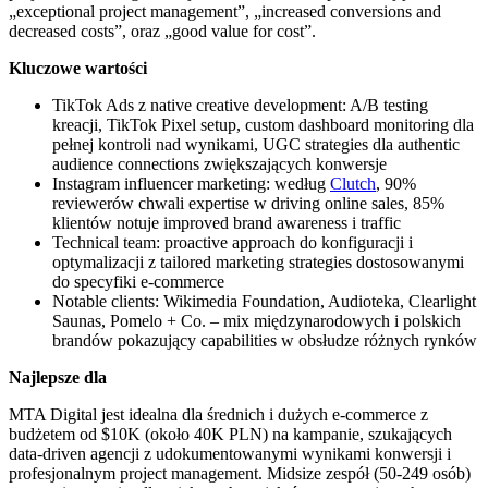
„exceptional project management”, „increased conversions and
decreased costs”, oraz „good value for cost”.
Kluczowe wartości
TikTok Ads z native creative development: A/B testing
kreacji, TikTok Pixel setup, custom dashboard monitoring dla
pełnej kontroli nad wynikami, UGC strategies dla authentic
audience connections zwiększających konwersje
Instagram influencer marketing: według
Clutch
, 90%
reviewerów chwali expertise w driving online sales, 85%
klientów notuje improved brand awareness i traffic
Technical team: proactive approach do konfiguracji i
optymalizacji z tailored marketing strategies dostosowanymi
do specyfiki e-commerce
Notable clients: Wikimedia Foundation, Audioteka, Clearlight
Saunas, Pomelo + Co. – mix międzynarodowych i polskich
brandów pokazujący capabilities w obsłudze różnych rynków
Najlepsze dla
MTA Digital jest idealna dla średnich i dużych e-commerce z
budżetem od $10K (około 40K PLN) na kampanie, szukających
data-driven agencji z udokumentowanymi wynikami konwersji i
profesjonalnym project management. Midsize zespół (50-249 osób)