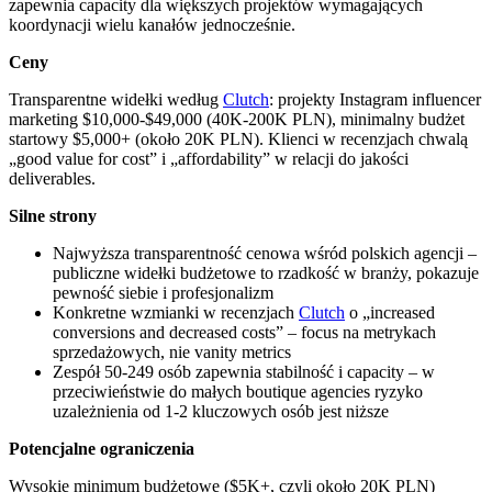
zapewnia capacity dla większych projektów wymagających
koordynacji wielu kanałów jednocześnie.
Ceny
Transparentne widełki według
Clutch
: projekty Instagram influencer
marketing $10,000-$49,000 (40K-200K PLN), minimalny budżet
startowy $5,000+ (około 20K PLN). Klienci w recenzjach chwalą
„good value for cost” i „affordability” w relacji do jakości
deliverables.
Silne strony
Najwyższa transparentność cenowa wśród polskich agencji –
publiczne widełki budżetowe to rzadkość w branży, pokazuje
pewność siebie i profesjonalizm
Konkretne wzmianki w recenzjach
Clutch
o „increased
conversions and decreased costs” – focus na metrykach
sprzedażowych, nie vanity metrics
Zespół 50-249 osób zapewnia stabilność i capacity – w
przeciwieństwie do małych boutique agencies ryzyko
uzależnienia od 1-2 kluczowych osób jest niższe
Potencjalne ograniczenia
Wysokie minimum budżetowe ($5K+, czyli około 20K PLN)