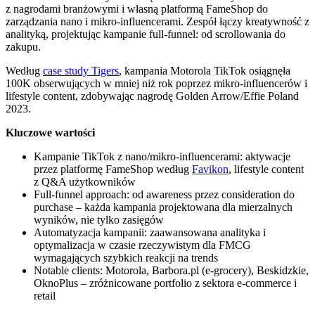
z nagrodami branżowymi i własną platformą FameShop do
zarządzania nano i mikro-influencerami. Zespół łączy kreatywność z
analityką, projektując kampanie full-funnel: od scrollowania do
zakupu.
Według
case study Tigers
, kampania Motorola TikTok osiągnęła
100K obserwujących w mniej niż rok poprzez mikro-influencerów i
lifestyle content, zdobywając nagrodę Golden Arrow/Effie Poland
2023.
Kluczowe wartości
Kampanie TikTok z nano/mikro-influencerami: aktywacje
przez platformę FameShop według
Favikon
, lifestyle content
z Q&A użytkowników
Full-funnel approach: od awareness przez consideration do
purchase – każda kampania projektowana dla mierzalnych
wyników, nie tylko zasięgów
Automatyzacja kampanii: zaawansowana analityka i
optymalizacja w czasie rzeczywistym dla FMCG
wymagających szybkich reakcji na trends
Notable clients: Motorola, Barbora.pl (e-grocery), Beskidzkie,
OknoPlus – zróżnicowane portfolio z sektora e-commerce i
retail