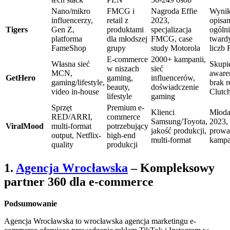
Nano/mikro
FMCG i
Nagroda Effie
Wynik
influencerzy,
retail z
2023,
opisa
Tigers
Gen Z,
produktami
specjalizacja
ogólni
platforma
dla młodszej
FMCG, case
tward
FameShop
grupy
study Motorola
liczb
E-commerce
2000+ kampanii,
Własna sieć
Skupi
w niszach
sieć
MCN,
aware
GetHero
gaming,
influencerów,
gaming/lifestyle,
brak 
beauty,
doświadczenie
video in-house
Clutc
lifestyle
gaming
Sprzęt
Premium e-
Klienci
Młoda
RED/ARRI,
commerce
Samsung/Toyota,
2023, 
ViralMood
multi-format
potrzebujący
jakość produkcji,
prowa
output, Netflix-
high-end
multi-format
kampa
quality
produkcji
1.
Agencja Wrocławska
– Kompleksowy
partner 360 dla e-commerce
Podsumowanie
Agencja Wrocławska to wrocławska agencja marketingu e-