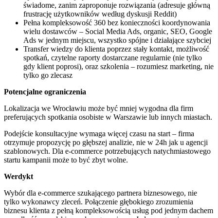
świadome, zanim zaproponuje rozwiązania (adresuje główną
frustrację użytkowników według dyskusji Reddit)
Pełna kompleksowość 360 bez konieczności koordynowania
wielu dostawców – Social Media Ads, organic, SEO, Google
Ads w jednym miejscu, wszystko spójne i działające szybciej
Transfer wiedzy do klienta poprzez stały kontakt, możliwość
spotkań, czytelne raporty dostarczane regularnie (nie tylko
gdy klient poprosi), oraz szkolenia – rozumiesz marketing, nie
tylko go zlecasz
Potencjalne ograniczenia
Lokalizacja we Wrocławiu może być mniej wygodna dla firm
preferujących spotkania osobiste w Warszawie lub innych miastach.
Podejście konsultacyjne wymaga więcej czasu na start – firma
otrzymuje propozycję po głębszej analizie, nie w 24h jak u agencji
szablonowych. Dla e-commerce potrzebujących natychmiastowego
startu kampanii może to być zbyt wolne.
Werdykt
Wybór dla e-commerce szukającego partnera biznesowego, nie
tylko wykonawcy zleceń. Połączenie głębokiego zrozumienia
biznesu klienta z pełną kompleksowością usług pod jednym dachem