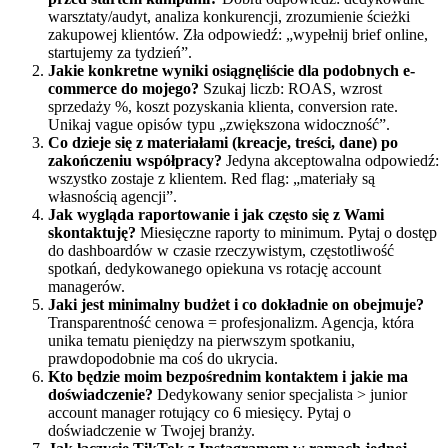
warsztaty/audyt, analiza konkurencji, zrozumienie ścieżki
zakupowej klientów. Zła odpowiedź: „wypełnij brief online,
startujemy za tydzień”.
Jakie konkretne wyniki osiągnęliście dla podobnych e-
commerce do mojego?
Szukaj liczb: ROAS, wzrost
sprzedaży %, koszt pozyskania klienta, conversion rate.
Unikaj vague opisów typu „zwiększona widoczność”.
Co dzieje się z materiałami (kreacje, treści, dane) po
zakończeniu współpracy?
Jedyna akceptowalna odpowiedź:
wszystko zostaje z klientem. Red flag: „materiały są
własnością agencji”.
Jak wygląda raportowanie i jak często się z Wami
skontaktuję?
Miesięczne raporty to minimum. Pytaj o dostęp
do dashboardów w czasie rzeczywistym, częstotliwość
spotkań, dedykowanego opiekuna vs rotację account
managerów.
Jaki jest minimalny budżet i co dokładnie on obejmuje?
Transparentność cenowa = profesjonalizm. Agencja, która
unika tematu pieniędzy na pierwszym spotkaniu,
prawdopodobnie ma coś do ukrycia.
Kto będzie moim bezpośrednim kontaktem i jakie ma
doświadczenie?
Dedykowany senior specjalista > junior
account manager rotujący co 6 miesięcy. Pytaj o
doświadczenie w Twojej branży.