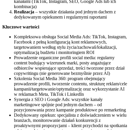
kanałami (TikTok, Instagram, SEO, Google Ads lub ich
kombinacja)
Realizacja
– wszystkie działania pod jednym dachem z
dedykowanym opiekunem i regularnymi raportami
Kluczowe wartości
Kompleksowa obsługa Social Media Ads: TikTok, Instagram,
Facebook z pełną konfiguracją kont reklamowych,
targetowaniem według stylu życia/zachowań/lokalizacji,
optymalizacją budżetu i monitoringiem ROI
Prowadzenie organiczne profili social media: regularny
content budujący wizerunek marki, posty angażujące
odbiorców wspierające sprzedaż, treści tworzone przez dział
copywritingu (nie generowane bezmyślnie przez AI)
Szkolenia Social Media 360: program obejmujący
prowadzenie profili, tworzenie contentu, strukturę reklam/cele
kampanii/targetowanie/optymalizację oraz wykorzystanie AI
w reklamach Meta, TikTok i LinkedIn
Synergia z SEO i Google Ads: wszystkie kanały
marketingowe spójnie pod jednym dachem – od
pozycjonowania przez kampanie produktowe po remarketing
Dedykowany opiekun: specjalista z doświadczeniem w wielu
branżach, monitorowanie działań konkurencji z
proaktywnymi propozycjami – klient przychodzi na spotkania