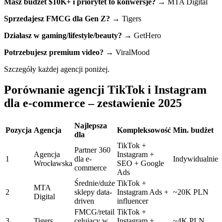
Masz budżet $10K+ i priorytet to konwersje?
→ MTA Digital
Sprzedajesz FMCG dla Gen Z?
→ Tigers
Działasz w gaming/lifestyle/beauty?
→ GetHero
Potrzebujesz premium video?
→ ViralMood
Szczegóły każdej agencji poniżej.
Porównanie agencji TikTok i Instagram
dla e-commerce – zestawienie 2025
Najlepsza
Pozycja
Agencja
Kompleksowość
Min. budżet
dla
TikTok +
Partner 360
Agencja
Instagram +
1
dla e-
Indywidualnie
Wrocławska
SEO + Google
commerce
Ads
Średnie/duże
TikTok +
MTA
2
sklepy data-
Instagram Ads +
~20K PLN
Digital
driven
influencer
FMCG/retail
TikTok +
3
Tigers
celujący w
Instagram +
~4K PLN